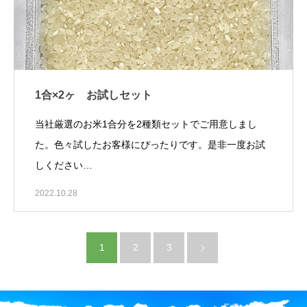
1合×2ヶ お試しセット
当社厳選のお米1合分を2種類セットでご用意しまし
た。色々試したお客様にぴったりです。是非一度お試
しください…
2022.10.28
1
2
3