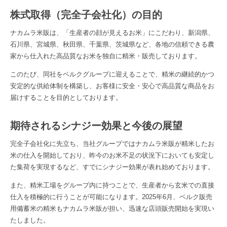
株式取得（完全子会社化）の目的
ナカムラ米販は、「生産者の顔が見えるお米」にこだわり、新潟県、
石川県、宮城県、秋田県、千葉県、茨城県など、各地の信頼できる農
家から仕入れた高品質なお米を独自に精米・販売しております。
このたび、同社をベルクグループに迎えることで、精米の継続的かつ
安定的な供給体制を構築し、お客様に安全・安心で高品質な商品をお
届けすることを目的としております。
期待されるシナジー効果と今後の展望
完全子会社化に先立ち、当社グループではナカムラ米販が精米したお
米の仕入を開始しており、昨今のお米不足の状況下においても安定し
た集荷を実現するなど、すでにシナジー効果が表れ始めております。
また、精米工場をグループ内に持つことで、生産者から玄米での直接
仕入を積極的に行うことが可能になります。2025年6月、ベルク販売
用備蓄米の精米もナカムラ米販が担い、迅速な店頭販売開始を実現い
たしました。